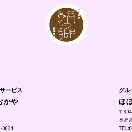
サービス
グル
おかや
ほ
〒394
長野県
4-8824
TEL:0