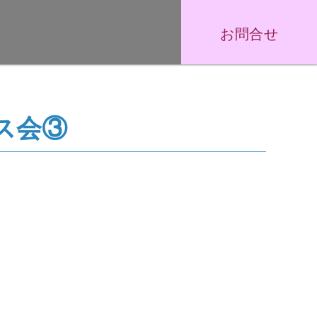
お問合せ
ス会③